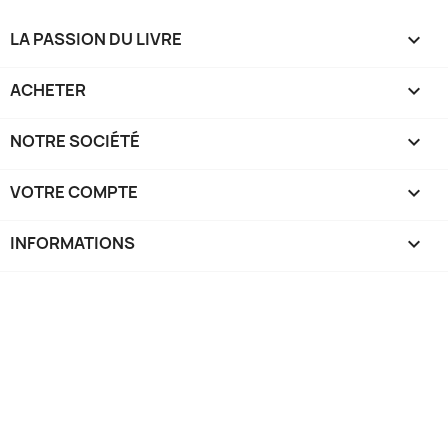
LA PASSION DU LIVRE

ACHETER

NOTRE SOCIÉTÉ

VOTRE COMPTE

INFORMATIONS
keyboard_arrow_down