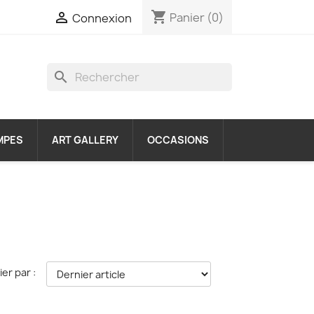
shopping_cart

Panier
(0)
Connexion
search
MPES
ART GALLERY
OCCASIONS
ier par :