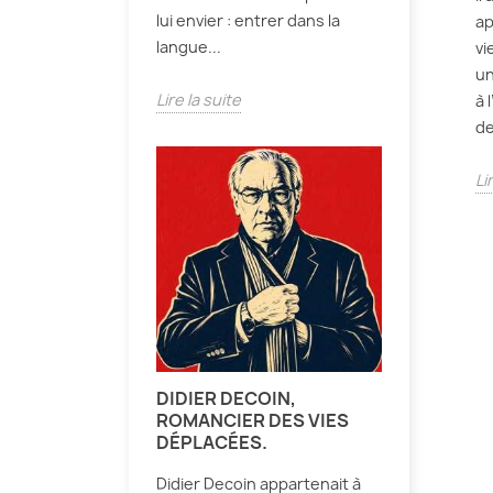
lui envier : entrer dans la
ap
langue...
vi
un
Lire la suite
à 
de
Li
DIDIER DECOIN,
ROMANCIER DES VIES
DÉPLACÉES.
Didier Decoin appartenait à