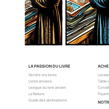
LA PASSION DU LIVRE
ACHE
Vendre vos livres
Livrai
Livres anciens
Table 
Lexique du livre ancien
Condit
La Reliure
Payem
Guide des abréviations.
NOTR