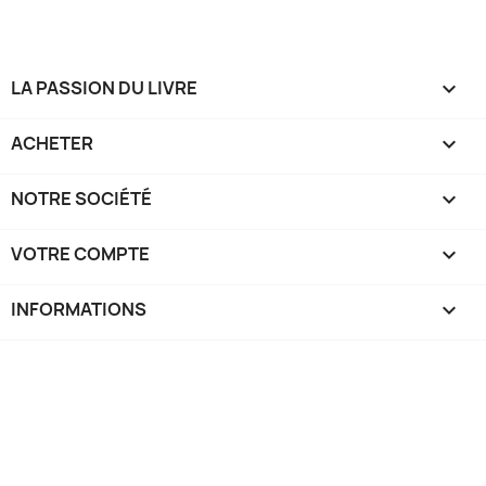
LA PASSION DU LIVRE

ACHETER

NOTRE SOCIÉTÉ

VOTRE COMPTE

INFORMATIONS
keyboard_arrow_down