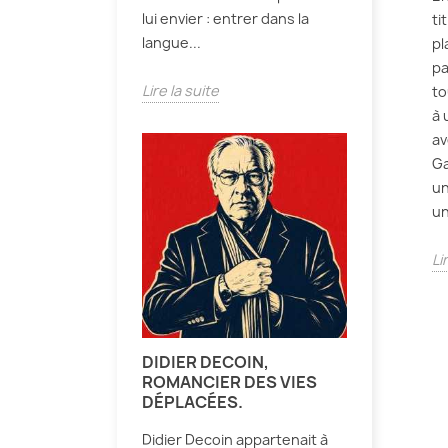
lui envier : entrer dans la
ti
langue...
pl
pa
Lire la suite
to
à 
av
Ga
un
un
Li
DIDIER DECOIN,
ROMANCIER DES VIES
DÉPLACÉES.
Didier Decoin appartenait à