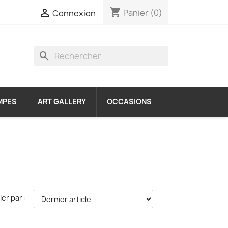
shopping_cart

Panier
(0)
Connexion
search
MPES
ART GALLERY
OCCASIONS
ier par :