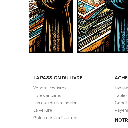
LA PASSION DU LIVRE
ACHE
Vendre vos livres
Livrai
Livres anciens
Table 
Lexique du livre ancien
Condit
La Reliure
Payem
Guide des abréviations.
NOTR