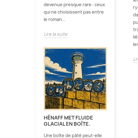
devenue presque rare : ceux
ry
qui ne choisissent pas entre
da
le roman...
pu
tr
Lire la suite
li
le
Li
HÉNAFF MET FLUIDE
GLACIAL EN BOÎTE.
Une boîte de pâté peut-elle