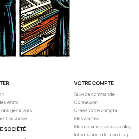
TER
VOTRE COMPTE
son
Suivi de commande
des états
Connexion
ions générales
Créez votre compte
ent sécurisé
Mes alertes
Mes commentaires de blog
E SOCIÉTÉ
Informations de mon blog