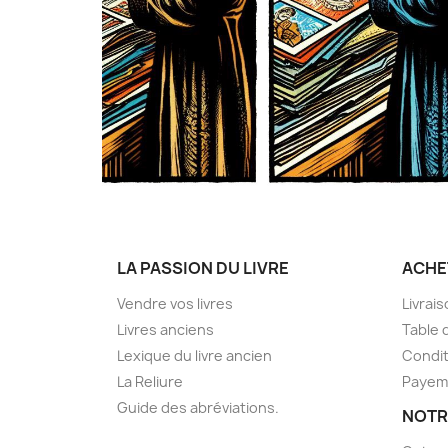
LA PASSION DU LIVRE
ACHE
Vendre vos livres
Livrai
Livres anciens
Table 
Lexique du livre ancien
Condit
La Reliure
Payem
Guide des abréviations.
NOTR