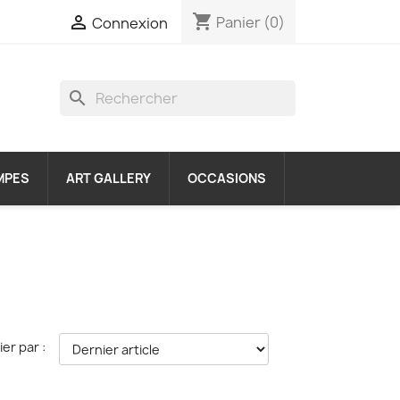
shopping_cart

Panier
(0)
Connexion
search
MPES
ART GALLERY
OCCASIONS
ier par :