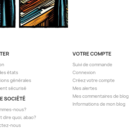
TER
VOTRE COMPTE
son
Suivi de commande
des états
Connexion
ions générales
Créez votre compte
ent sécurisé
Mes alertes
Mes commentaires de blog
E SOCIÉTÉ
Informations de mon blog
ommes-nous?
t dire quoi, abao?
ctez-nous