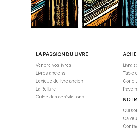
LA PASSION DU LIVRE
ACHE
Vendre vos livres
Livrai
Livres anciens
Table 
Lexique du livre ancien
Condit
La Reliure
Payem
Guide des abréviations.
NOTR
Qui s
Ca veu
Conta