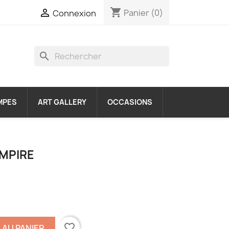
shopping_cart

Panier
(0)
Connexion
search
MPES
ART GALLERY
OCCASIONS
EMPIRE
favorite_border
 AU PANIER