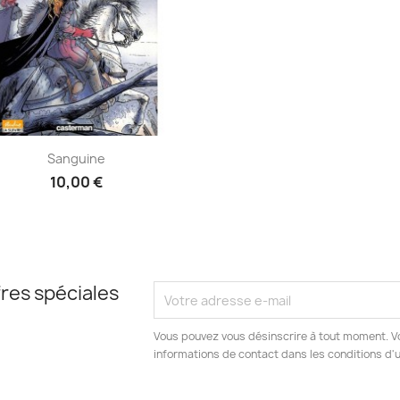
Aperçu rapide

Sanguine
10,00 €
res spéciales
Vous pouvez vous désinscrire à tout moment. V
informations de contact dans les conditions d'ut