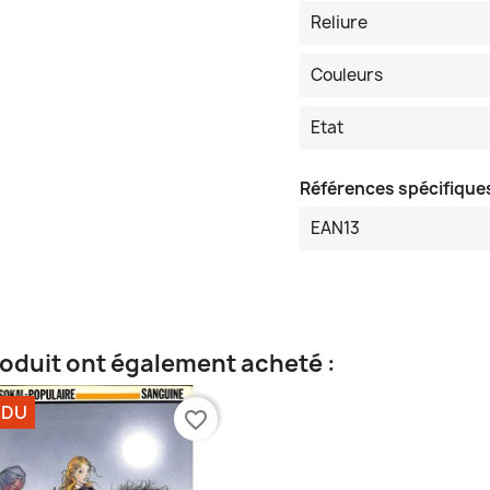
Reliure
Couleurs
Etat
Références spécifique
EAN13
roduit ont également acheté :
NDU
favorite_border