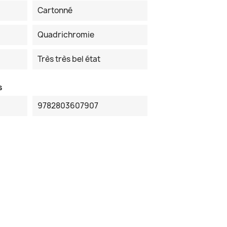
Cartonné
Quadrichromie
Très très bel état
s
9782803607907