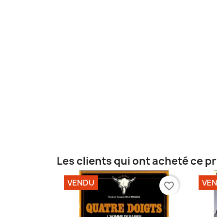
Les clients qui ont acheté ce p
VENDU
VE
favorite_border