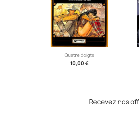
Aperçu rapide

Quatre doigts
10,00 €
Recevez nos off