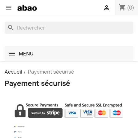
shopping_cart


(0)
search
MENU
Accueil
Payement sécurisé
Payement sécurisé