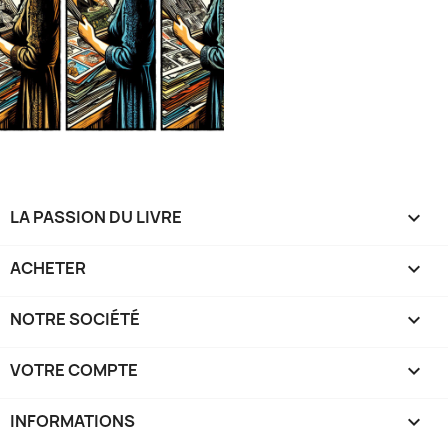
LA PASSION DU LIVRE

ACHETER

NOTRE SOCIÉTÉ

VOTRE COMPTE

INFORMATIONS
keyboard_arrow_down