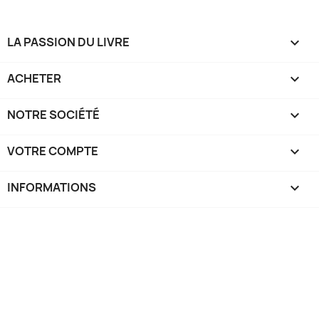
LA PASSION DU LIVRE

ACHETER

NOTRE SOCIÉTÉ

VOTRE COMPTE

INFORMATIONS
keyboard_arrow_down