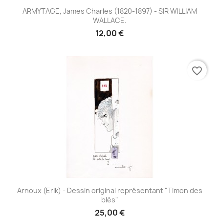
ARMYTAGE, James Charles (1820-1897) - SIR WILLIAM
WALLACE.
12,00 €
favorite_border
Arnoux (Erik) - Dessin original représentant "Timon des
blés"
25,00 €