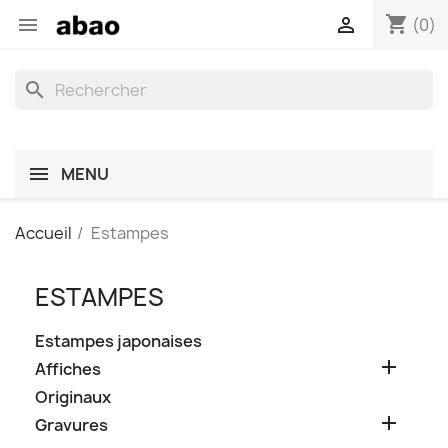
shopping_cart


(0)
search
MENU
Accueil
Estampes
ESTAMPES
Estampes japonaises

Affiches
Originaux

Gravures