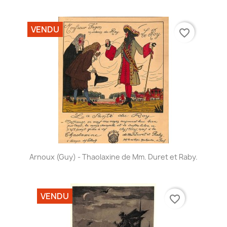
VENDU
favorite_border
Arnoux (Guy) - Thaolaxine de Mm. Duret et Raby.
VENDU
favorite_border