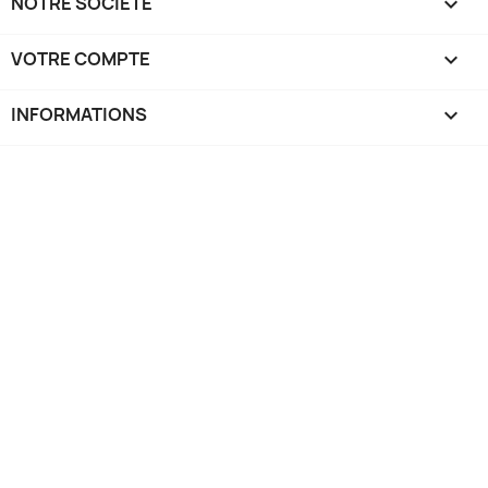
NOTRE SOCIÉTÉ

VOTRE COMPTE

INFORMATIONS
keyboard_arrow_down