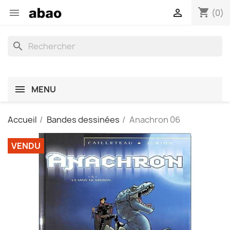
shopping_cart


(0)
search
MENU
Accueil
Bandes dessinées
Anachron 06
VENDU