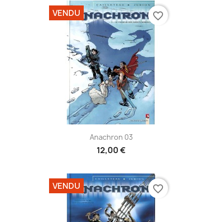
VENDU
favorite_border
Anachron 03
12,00 €
VENDU
favorite_border