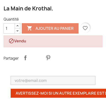
La Main de Krothal.
Quantité

favorite_border
AJOUTER AU PANIER

Vendu
Partager
AVERTISSEZ-MOI SI UN AUTRE EXEMPLAIRE EST