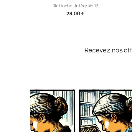
Aperçu rapide

Ric Hochet Intégrale 13
28,00 €
Recevez nos off