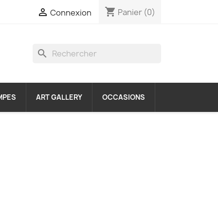
shopping_cart

Panier
(0)
Connexion
search
MPES
ART GALLERY
OCCASIONS