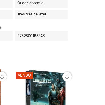
Quadrichromie
Très très bel état
s
9782800163543
VENDU
vorite_border
favorite_border