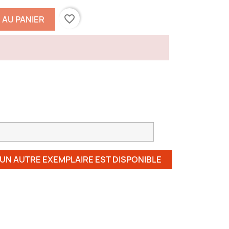
favorite_border
 AU PANIER
 UN AUTRE EXEMPLAIRE EST DISPONIBLE