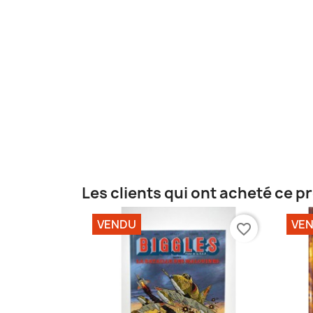
Les clients qui ont acheté ce p
VENDU
VE
favorite_border