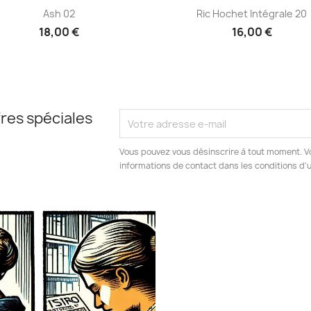
Aperçu rapide
Aperçu rapide


Ash 02
Ric Hochet Intégrale 20
18,00 €
16,00 €
res spéciales
Vous pouvez vous désinscrire à tout moment. V
informations de contact dans les conditions d'ut