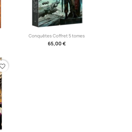
Aperçu rapide

Conquêtes Coffret 5 tomes
65,00 €
vorite_border