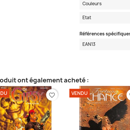
Couleurs
Etat
Références spécifique
EAN13
roduit ont également acheté :
NDU
VENDU
favorite_border
fa