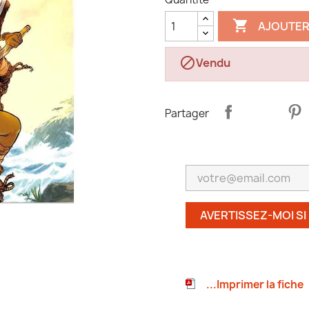

AJOUTER

Vendu
Partager
AVERTISSEZ-MOI SI
...Imprimer la fiche