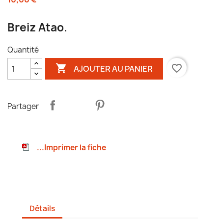
Breiz Atao.
Quantité

favorite_border
AJOUTER AU PANIER
Partager
...Imprimer la fiche
Détails