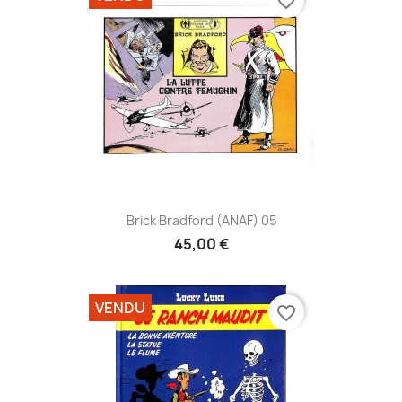
favorite_border
Brick Bradford (ANAF) 05
45,00 €
VENDU
favorite_border