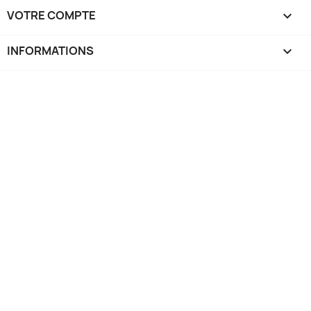
VOTRE COMPTE

INFORMATIONS
keyboard_arrow_down