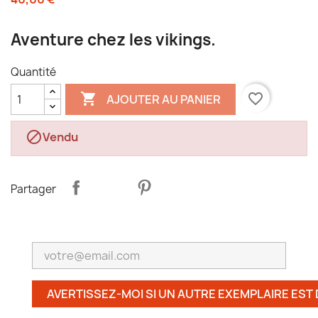
Aventure chez les vikings.
Quantité

favorite_border
AJOUTER AU PANIER

Vendu
Partager
AVERTISSEZ-MOI SI UN AUTRE EXEMPLAIRE EST