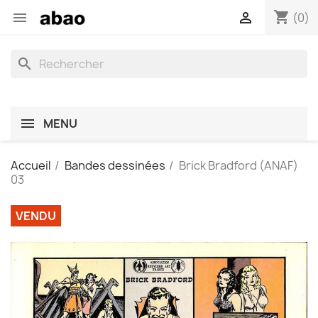
shopping_cart


(0)
search
MENU
Accueil
Bandes dessinées
Brick Bradford (ANAF)
03
VENDU