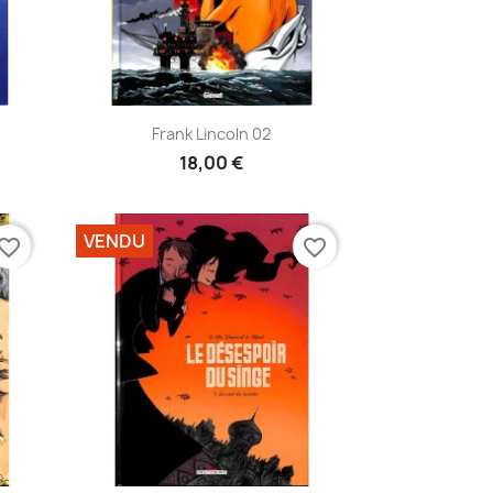
Aperçu rapide

Frank Lincoln 02
18,00 €
VENDU
vorite_border
favorite_border