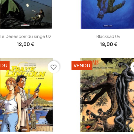
Aperçu rapide
Aperçu rapide


Le Désespoir du singe 02
Blacksad 04
12,00 €
18,00 €
NDU
VENDU
favorite_border
fa