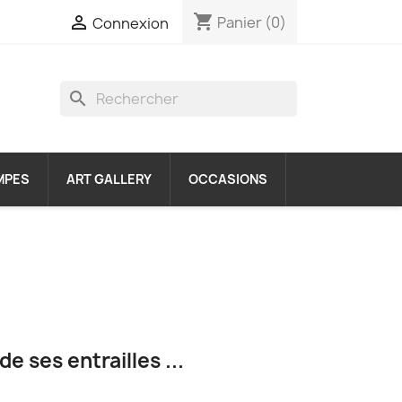
shopping_cart

Panier
(0)
Connexion
search
MPES
ART GALLERY
OCCASIONS
de ses entrailles ...