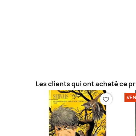
Les clients qui ont acheté ce p
VE
favorite_border