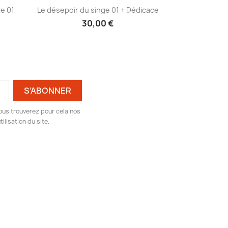
Aperçu rapide

e 01
Le désepoir du singe 01 + Dédicace
30,00 €
ous trouverez pour cela nos
ilisation du site.