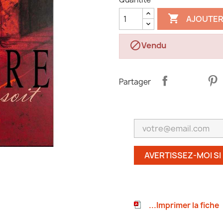

AJOUTER

Vendu
Partager
AVERTISSEZ-MOI SI
...Imprimer la fiche