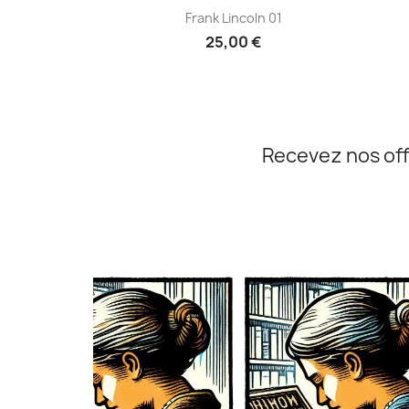
Aperçu rapide

Frank Lincoln 01
25,00 €
Recevez nos off