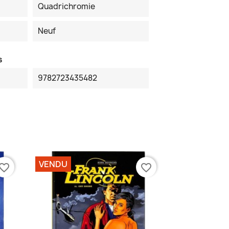
Quadrichromie
Neuf
s
9782723435482
VENDU
vorite_border
favorite_border