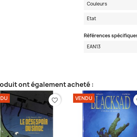
Couleurs
Etat
Références spécifique
EAN13
roduit ont également acheté :
NDU
VENDU
favorite_border
fa