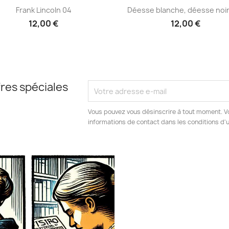
Aperçu rapide
Aperçu rapide


Frank Lincoln 04
Déesse blanche, déesse noir
12,00 €
12,00 €
res spéciales
Vous pouvez vous désinscrire à tout moment. V
informations de contact dans les conditions d'ut