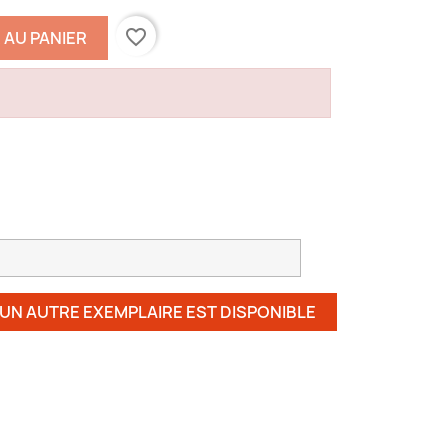
favorite_border
 AU PANIER
 UN AUTRE EXEMPLAIRE EST DISPONIBLE