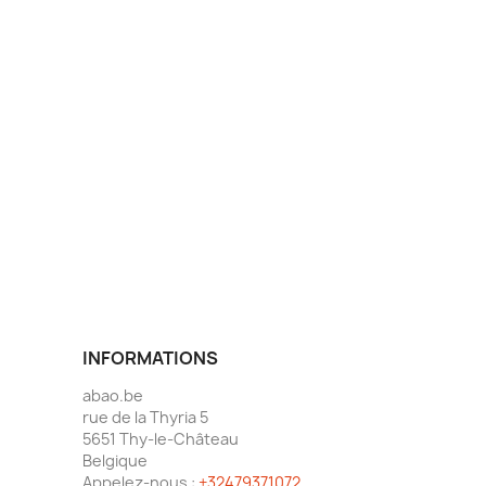
INFORMATIONS
abao.be
rue de la Thyria 5
5651 Thy-le-Château
Belgique
Appelez-nous :
+32479371072