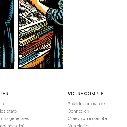
TER
VOTRE COMPTE
son
Suivi de commande
des états
Connexion
ions générales
Créez votre compte
ent sécurisé
Mes alertes