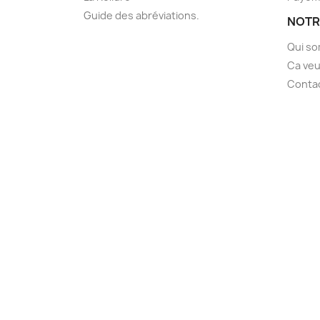
Guide des abréviations.
NOTR
Qui s
Ca veu
Conta