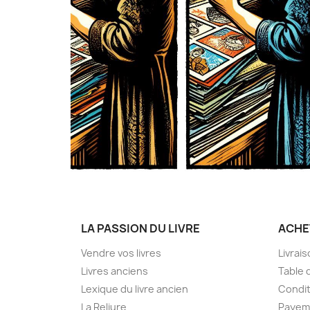
LA PASSION DU LIVRE
ACHE
Vendre vos livres
Livrai
Livres anciens
Table 
Lexique du livre ancien
Condit
La Reliure
Payem