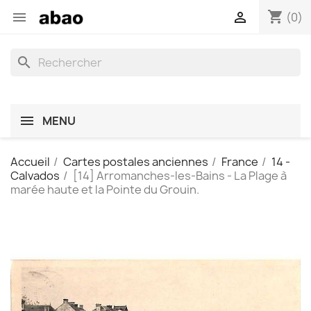
shopping_cart


(0)
search
MENU
Accueil
Cartes postales anciennes
France
14 -
Calvados
[14] Arromanches-les-Bains - La Plage à
marée haute et la Pointe du Grouin.