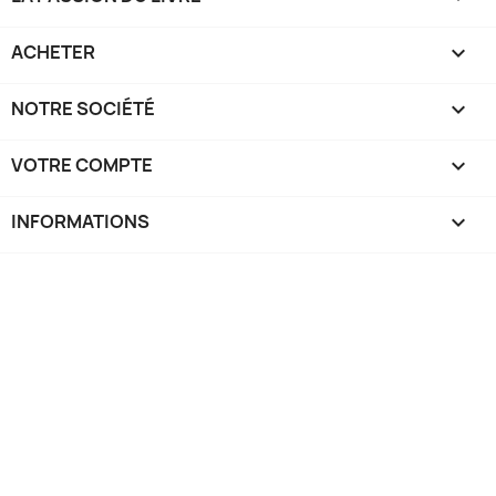
ACHETER

NOTRE SOCIÉTÉ

VOTRE COMPTE

INFORMATIONS
keyboard_arrow_down