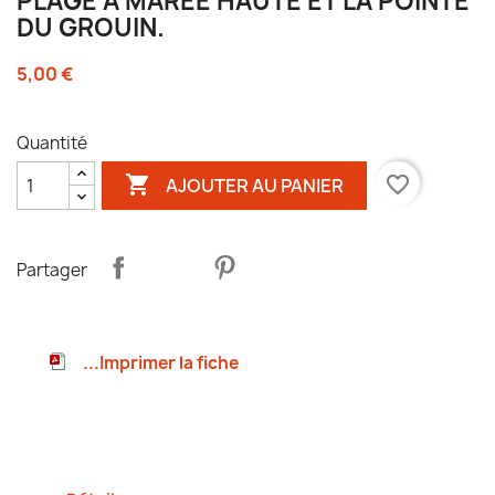
PLAGE À MARÉE HAUTE ET LA POINTE
DU GROUIN.
5,00 €
Quantité

favorite_border
AJOUTER AU PANIER
Partager
...Imprimer la fiche