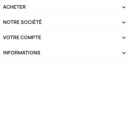
ACHETER

NOTRE SOCIÉTÉ

VOTRE COMPTE

INFORMATIONS
keyboard_arrow_down