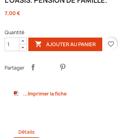
L'OASIS. PENSION DE FAMILLE.
7,00 €
Quantité

favorite_border
AJOUTER AU PANIER
Partager
...Imprimer la fiche
Détails