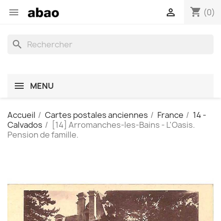
shopping_cart


(0)
search
MENU
Accueil
Cartes postales anciennes
France
14 -
Calvados
[14] Arromanches-les-Bains - L'Oasis.
Pension de famille.