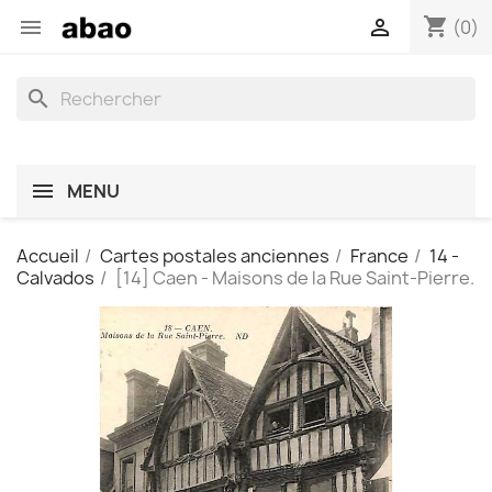
shopping_cart


(0)
search
MENU
Accueil
Cartes postales anciennes
France
14 -
Calvados
[14] Caen - Maisons de la Rue Saint-Pierre.