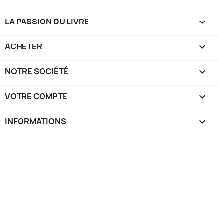
LA PASSION DU LIVRE

ACHETER

NOTRE SOCIÉTÉ

VOTRE COMPTE

INFORMATIONS
keyboard_arrow_down