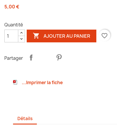
5,00 €
Quantité

favorite_border
AJOUTER AU PANIER
Partager
...Imprimer la fiche
Détails