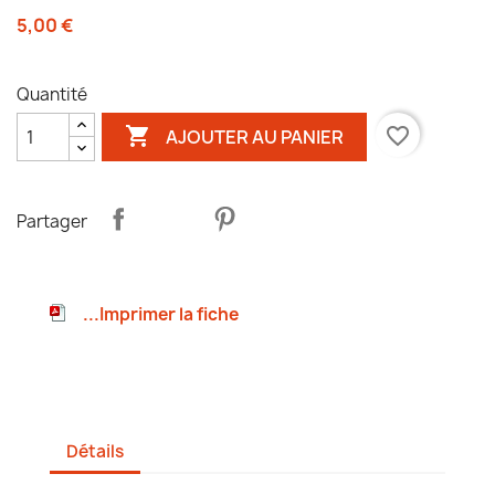
5,00 €
Quantité

favorite_border
AJOUTER AU PANIER
Partager
...Imprimer la fiche
Détails