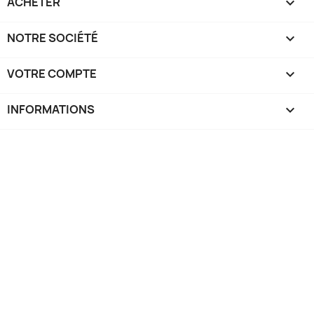
ACHETER

NOTRE SOCIÉTÉ

VOTRE COMPTE

INFORMATIONS
keyboard_arrow_down