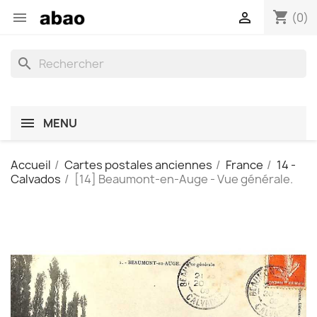
shopping_cart


(0)
search
MENU
Accueil
Cartes postales anciennes
France
14 -
Calvados
[14] Beaumont-en-Auge - Vue générale.