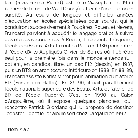
Icar (alias Franck Picard) est né le 24 septembre 1966
(année de la mort de Walt Disney), atteint d'une profonde
surdité. Au cours de longues et difficiles années
d'éducation en écoles spécialisées pour sourds, qui le
conduiront successivement à Fougères, Rouen, et Nevers,
Francard parvient à acquérir le langage oral et à suivre
des études secondaires. À Rouen, il fréquente très jeune,
l'école des Beaux-Arts. Il monte à Paris en 1986 pour entrer
à l'école d'Arts Appliqués Olivier de Serres où il pénètre
seul pour la première fois dans le monde entendant. Il
obtient, en candidat libre, un bac F12 (dessin) en 1987,
puis un BTS en architecture intérieure en 1989. En 88-89,
Francard assiste Khrist Mirror pour l'animation d'un atelier
BD (Forum des Halles). En 89-90, il suit parallèlement
l'école nationale supérieure des Beaux-Arts, et l'atelier de
BD de l'école Duperré. C'est en 1990 au Salon
d'Angoulême, où il expose quelques planches, qu'il
rencontre Patrick Giordano qui lui propose de dessiner
Jeepster... dont le 1er album sort chez Dargaud en 1992.

Nom, A à Z