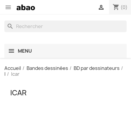
shopping_cart


(0)
search
MENU
Accueil
Bandes dessinées
BD par dessinateurs
I
Icar
ICAR