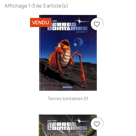
Affichage 1-3 de 3 article(s)
VENDU
favorite_border
Terres lointaines 01
favorite_border