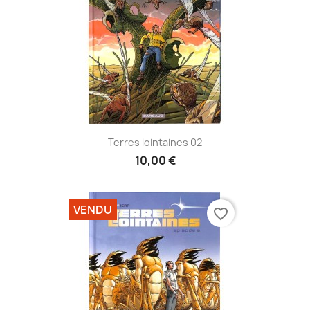
Terres lointaines 02
10,00 €
VENDU
favorite_border