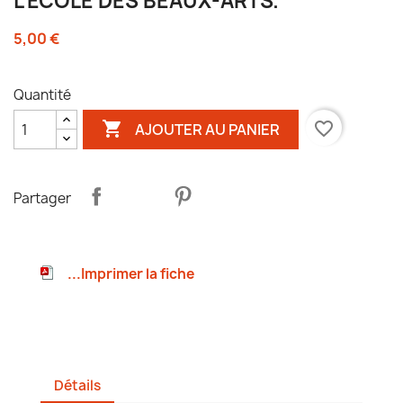
L'ECOLE DES BEAUX-ARTS.
5,00 €
Quantité

favorite_border
AJOUTER AU PANIER
Partager
...Imprimer la fiche
Détails