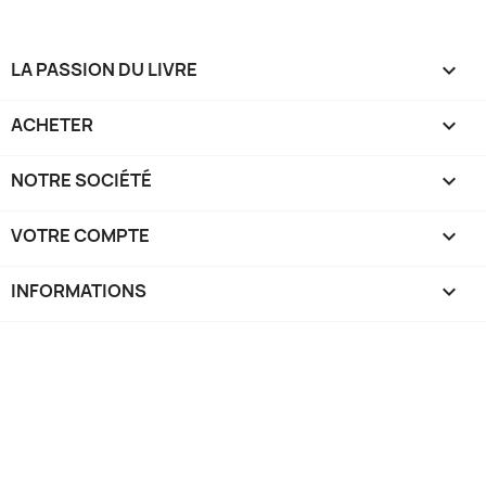
LA PASSION DU LIVRE

ACHETER

NOTRE SOCIÉTÉ

VOTRE COMPTE

INFORMATIONS
keyboard_arrow_down