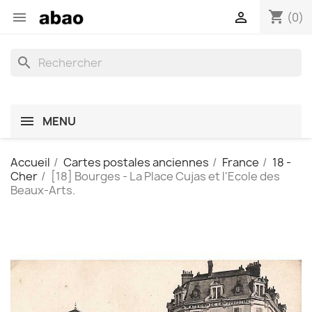
shopping_cart


(0)
search
MENU
Accueil
Cartes postales anciennes
France
18 -
Cher
[18] Bourges - La Place Cujas et l'Ecole des
Beaux-Arts.