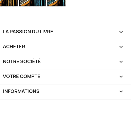
LA PASSION DU LIVRE

ACHETER

NOTRE SOCIÉTÉ

VOTRE COMPTE

INFORMATIONS
keyboard_arrow_down