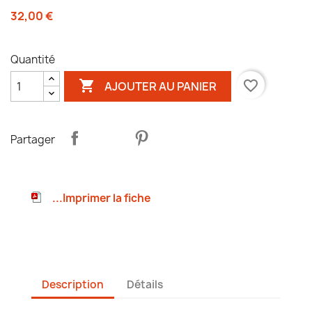
32,00 €
Quantité

favorite_border
AJOUTER AU PANIER
Partager
...Imprimer la fiche
Description
Détails