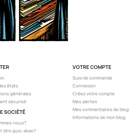
TER
VOTRE COMPTE
son
Suivi de commande
des états
Connexion
ions générales
Créez votre compte
ent sécurisé
Mes alertes
Mes commentaires de blog
E SOCIÉTÉ
Informations de mon blog
ommes-nous?
t dire quoi, abao?