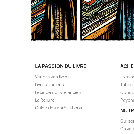
LA PASSION DU LIVRE
ACHE
Vendre vos livres
Livrai
Livres anciens
Table 
Lexique du livre ancien
Condit
La Reliure
Payem
Guide des abréviations.
NOTR
Qui s
Ca veu