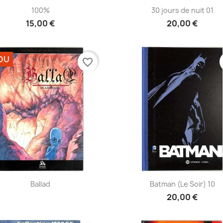
Aperçu rapide
Aperçu rapide


100%
30 jours de nuit 01
15,00 €
20,00 €
DU
favorite_border
Aperçu rapide
Aperçu rapide


Ballad
Batman (Le Soir) 10
20,00 €