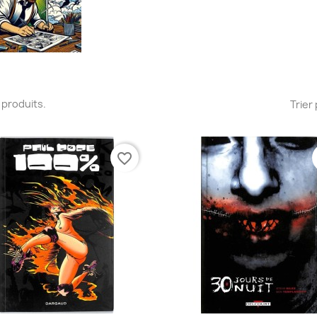
51 produits.
Trier 
favorite_border