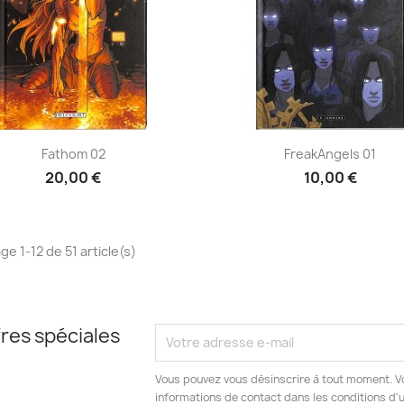
Aperçu rapide
Aperçu rapide


Fathom 02
FreakAngels 01
20,00 €
10,00 €
ge 1-12 de 51 article(s)
res spéciales
Vous pouvez vous désinscrire à tout moment. V
informations de contact dans les conditions d'ut