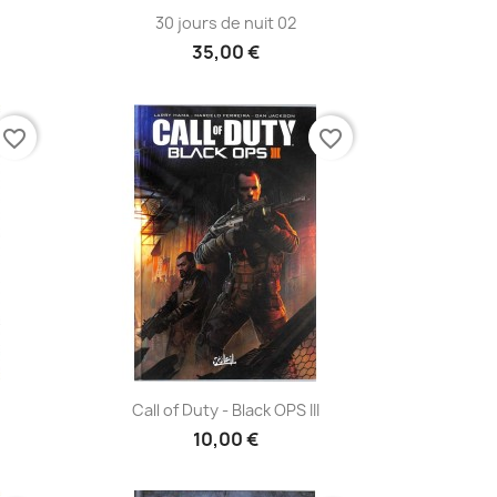
Aperçu rapide

30 jours de nuit 02
35,00 €
favorite_border
favorite_border
Aperçu rapide

Call of Duty - Black OPS III
10,00 €