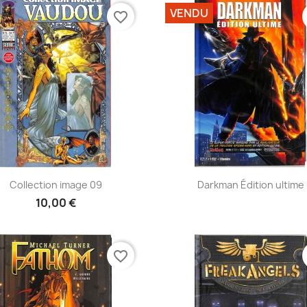
VENDU
favorite_border
Aperçu rapide
Aperçu rapide


Collection image 09
Darkman Édition ultime
10,00 €
favorite_border