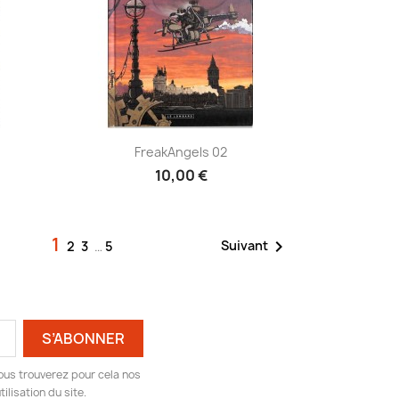
Aperçu rapide

FreakAngels 02
10,00 €
1

Suivant
2
3
…
5
ous trouverez pour cela nos
ilisation du site.