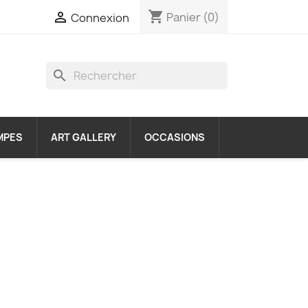
shopping_cart

Panier
(0)
Connexion
search
MPES
ART GALLERY
OCCASIONS