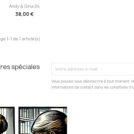
Aperçu rapide

Andy & Gina 04
38,00 €
ge 1-1 de 1 article(s)
res spéciales
Vous pouvez vous désinscrire à tout moment. V
informations de contact dans les conditions d'ut