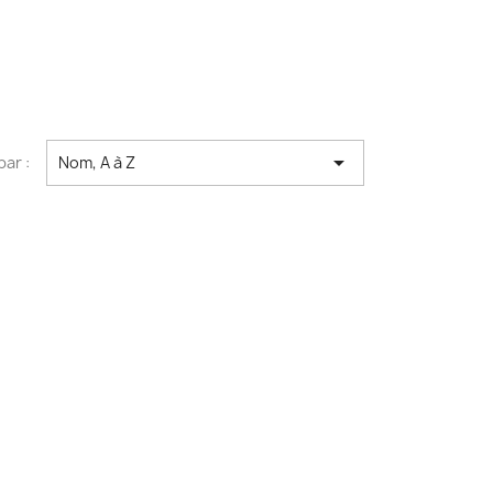

par :
Nom, A à Z