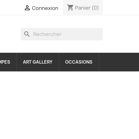
shopping_cart

Panier
(0)
Connexion
search
MPES
ART GALLERY
OCCASIONS