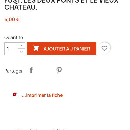
FUST. LES DEUX PONTS ET LE VIEUX
CHÂTEAU.
5,00 €
Quantité

favorite_border
AJOUTER AU PANIER
Partager
...Imprimer la fiche