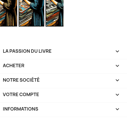
LA PASSION DU LIVRE

ACHETER

NOTRE SOCIÉTÉ

VOTRE COMPTE

INFORMATIONS
keyboard_arrow_down