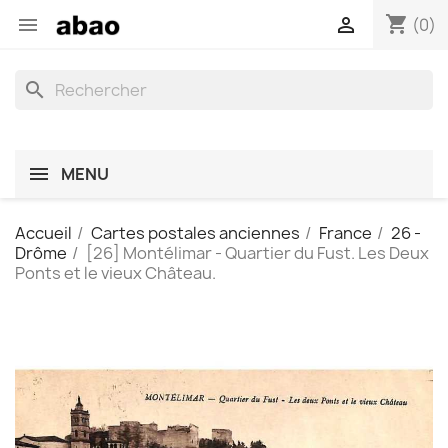
shopping_cart


(0)
search
MENU
Accueil
Cartes postales anciennes
France
26 -
Drôme
[26] Montélimar - Quartier du Fust. Les Deux
Ponts et le vieux Château.