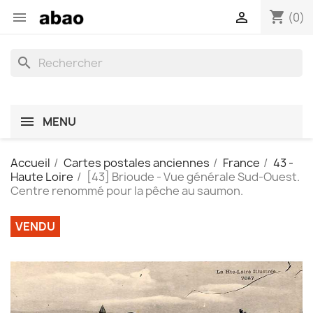
shopping_cart


(0)
search
MENU
Accueil
Cartes postales anciennes
France
43 -
Haute Loire
[43] Brioude - Vue générale Sud-Ouest.
Centre renommé pour la pêche au saumon.
VENDU