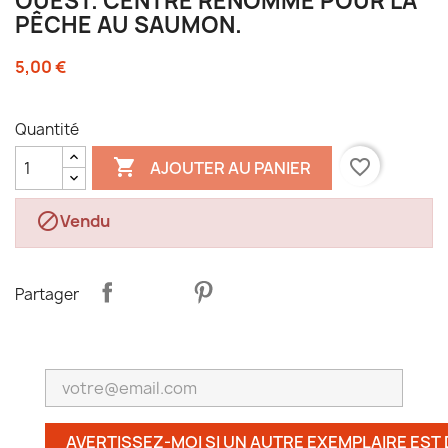
OUEST. CENTRE RENOMMÉ POUR LA
PÊCHE AU SAUMON.
5,00 €
Quantité

favorite_border
AJOUTER AU PANIER

Vendu
Partager
AVERTISSEZ-MOI SI UN AUTRE EXEMPLAIRE EST