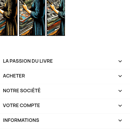
LA PASSION DU LIVRE

ACHETER

NOTRE SOCIÉTÉ

VOTRE COMPTE

INFORMATIONS
keyboard_arrow_down