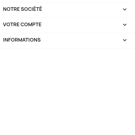
NOTRE SOCIÉTÉ

VOTRE COMPTE

INFORMATIONS
keyboard_arrow_down