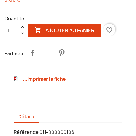
Quantité

favorite_border
AJOUTER AU PANIER
Partager
...Imprimer la fiche
Détails
Référence
011-000000106