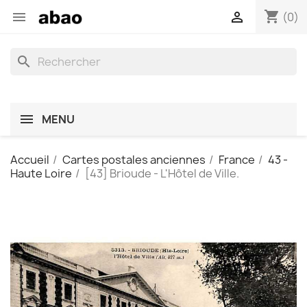
shopping_cart


(0)
search
MENU
Accueil
Cartes postales anciennes
France
43 -
Haute Loire
[43] Brioude - L'Hôtel de Ville.