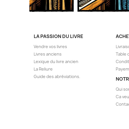
LA PASSION DU LIVRE
ACHE
Vendre vos livres
Livrai
Livres anciens
Table 
Lexique du livre ancien
Condit
La Reliure
Payem
Guide des abréviations.
NOTR
Qui s
Ca veu
Conta