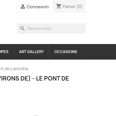
shopping_cart

Panier
(0)
Connexion
search
MPES
ART GALLERY
OCCASIONS
ont de Lamothe.
IRONS DE) - LE PONT DE