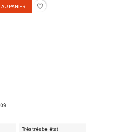
favorite_border
 AU PANIER
109
Très très bel état