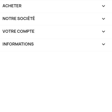
ACHETER

NOTRE SOCIÉTÉ

VOTRE COMPTE

INFORMATIONS
keyboard_arrow_down