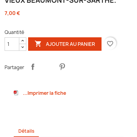
VIEUX BEAUMONT-SUR-SARTHE.
7,00 €
Quantité

favorite_border
AJOUTER AU PANIER
Partager
...Imprimer la fiche
Détails