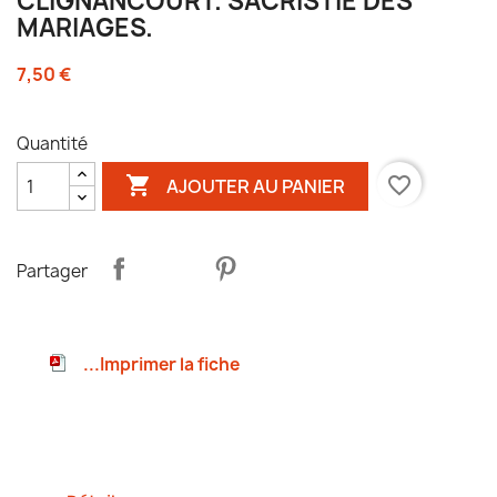
CLIGNANCOURT. SACRISTIE DES
MARIAGES.
7,50 €
Quantité

favorite_border
AJOUTER AU PANIER
Partager
...Imprimer la fiche