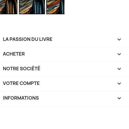
LA PASSION DU LIVRE

ACHETER

NOTRE SOCIÉTÉ

VOTRE COMPTE

INFORMATIONS
keyboard_arrow_down