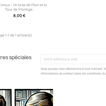
Aperçu rapide

Evreux - Un bras de l'Iton et la
Tour de l'Horloge.
8,00 €
ge 1-1 de 1 article(s)
res spéciales
Vous pouvez vous désinscrire à tout moment. V
informations de contact dans les conditions d'ut