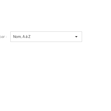

par :
Nom, A à Z