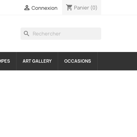
shopping_cart

Panier
(0)
Connexion
search
MPES
ART GALLERY
OCCASIONS