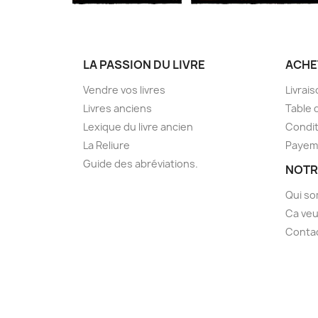
LA PASSION DU LIVRE
ACHE
Vendre vos livres
Livrai
Livres anciens
Table 
Lexique du livre ancien
Condit
La Reliure
Payem
Guide des abréviations.
NOTR
Qui s
Ca veu
Conta