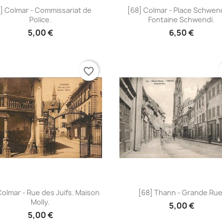
Aperçu rapide
Aperçu rapide


] Colmar - Commissariat de
[68] Colmar - Place Schwend
Police.
Fontaine Schwendi.
5,00 €
6,50 €
favorite_border
Aperçu rapide
Aperçu rapide


Colmar - Rue des Juifs. Maison
[68] Thann - Grande Rue
Molly.
5,00 €
5,00 €