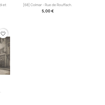
Aperçu rapide

i et
[68] Colmar - Rue de Rouffach.
5,00 €
favorite_border
.