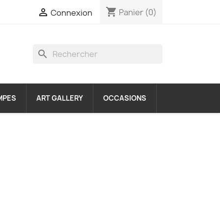
shopping_cart

Panier
(0)
Connexion
search
MPES
ART GALLERY
OCCASIONS