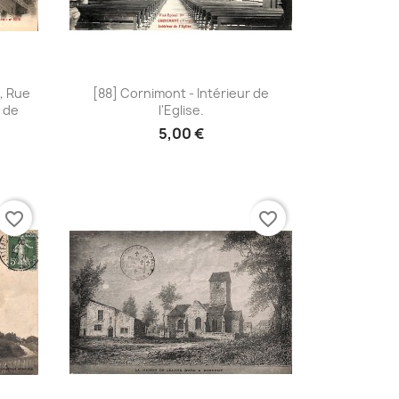
Aperçu rapide

, Rue
[88] Cornimont - Intérieur de
e de
l'Eglise.
5,00 €
favorite_border
favorite_border