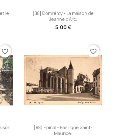
Aperçu rapide

et le
[88] Domrémy - La maison de
Jeanne d'Arc.
5,00 €
favorite_border
favorite_border
Aperçu rapide

aison
[88] Epinal - Basilique Saint-
Maurice.