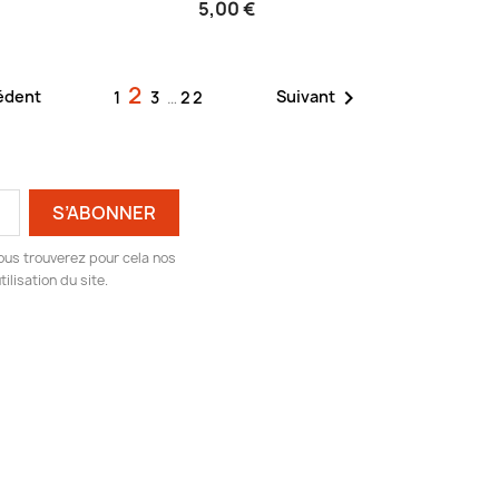
5,00 €
2

édent
Suivant
1
3
…
22
ous trouverez pour cela nos
ilisation du site.