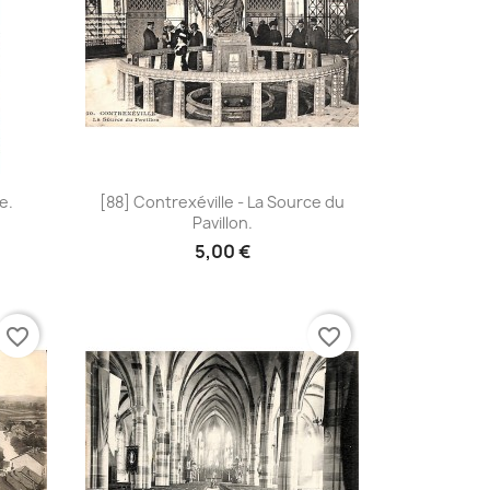
Aperçu rapide

e.
[88] Contrexéville - La Source du
Pavillon.
5,00 €
favorite_border
favorite_border