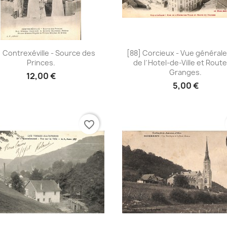
Aperçu rapide
Aperçu rapide


] Contrexéville - Source des
[88] Corcieux - Vue générale
Princes.
de l´Hotel-de-Ville et Rout
Granges.
12,00 €
5,00 €
favorite_border