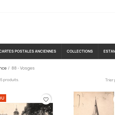
CARTES POSTALES ANCIENNES
COLLECTIONS
ESTA
nce
88 - Vosges
255 produits.
Trier 
DU
favorite_border