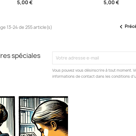
5,00 €
5,00 €

Préc
age 13-24 de 255 article(s)
res spéciales
Vous pouvez vous désinscrire à tout moment. V
informations de contact dans les conditions d'ut