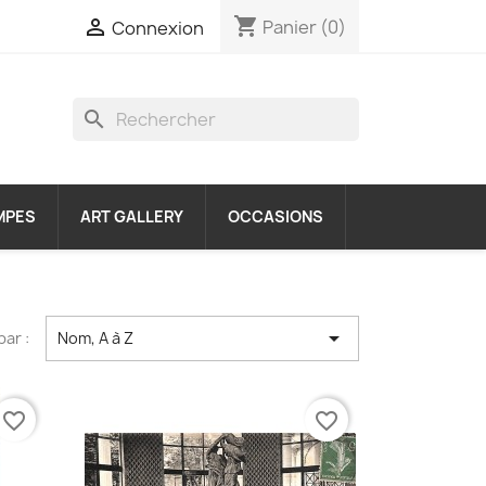
shopping_cart

Panier
(0)
Connexion
search
MPES
ART GALLERY
OCCASIONS

par :
Nom, A à Z
favorite_border
favorite_border