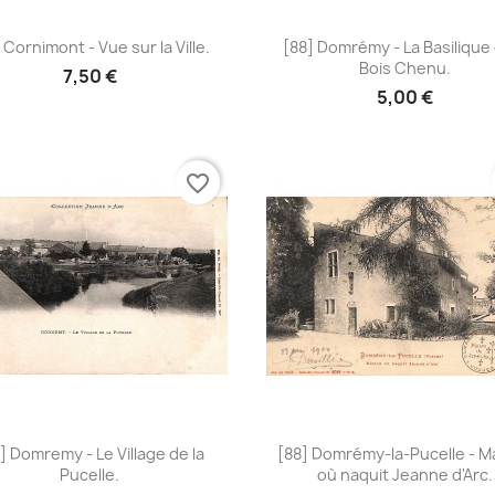
Aperçu rapide
Aperçu rapide


 Cornimont - Vue sur la Ville.
[88] Domrémy - La Basilique 
Bois Chenu.
7,50 €
5,00 €
favorite_border
Aperçu rapide
Aperçu rapide


] Domremy - Le Village de la
[88] Domrémy-la-Pucelle - M
Pucelle.
où naquit Jeanne d'Arc.