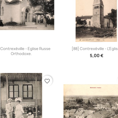
Aperçu rapide
Aperçu rapide


 Contrexéville - Eglise Russe
[88] Contrexéville - L'Eglis
Orthodoxe.
5,00 €
favorite_border