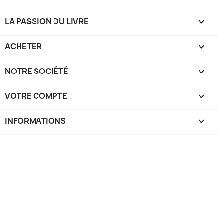
LA PASSION DU LIVRE

ACHETER

NOTRE SOCIÉTÉ

VOTRE COMPTE

INFORMATIONS
keyboard_arrow_down