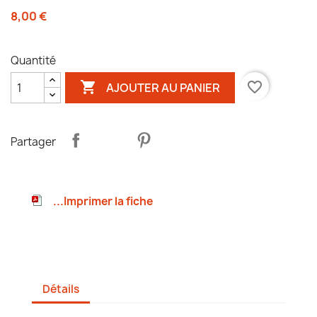
8,00 €
Quantité

favorite_border
AJOUTER AU PANIER
Partager
...Imprimer la fiche
Détails