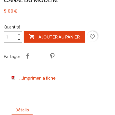
CANAL DU MOULIN.
5,00 €
Quantité

favorite_border
AJOUTER AU PANIER
Partager
...Imprimer la fiche
Détails