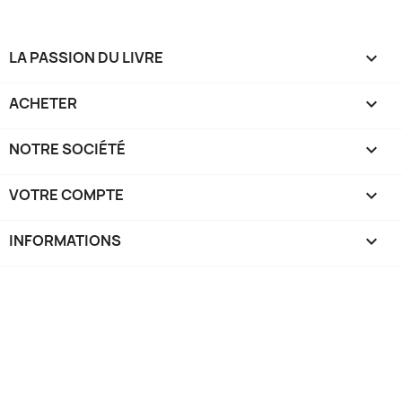
LA PASSION DU LIVRE

ACHETER

NOTRE SOCIÉTÉ

VOTRE COMPTE

INFORMATIONS
keyboard_arrow_down