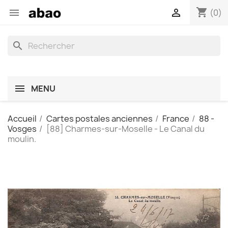
shopping_cart


(0)
search
MENU
Accueil
Cartes postales anciennes
France
88 -
Vosges
[88] Charmes-sur-Moselle - Le Canal du
moulin.