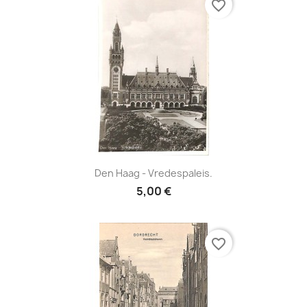
favorite_border
Den Haag - Vredespaleis.
5,00 €
favorite_border