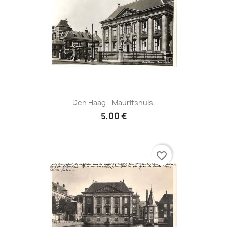
Den Haag - Mauritshuis.
5,00 €
favorite_border