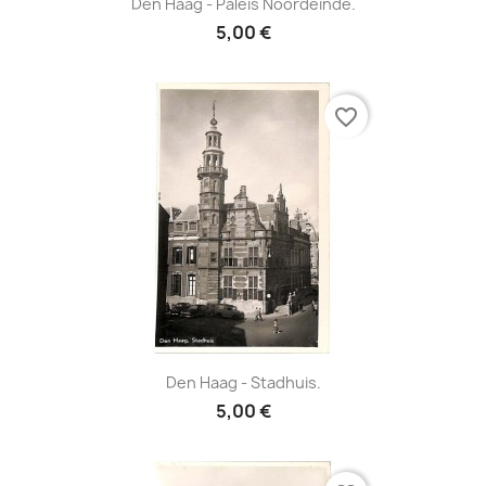
Den Haag - Paleis Noordeinde.
5,00 €
favorite_border
Den Haag - Stadhuis.
5,00 €