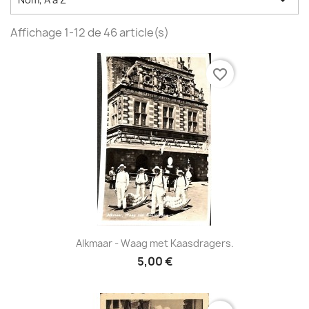

Affichage 1-12 de 46 article(s)
favorite_border
Alkmaar - Waag met Kaasdragers.
5,00 €