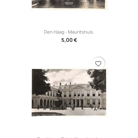
Den Haag - Mauritshuis.
5,00 €
favorite_border