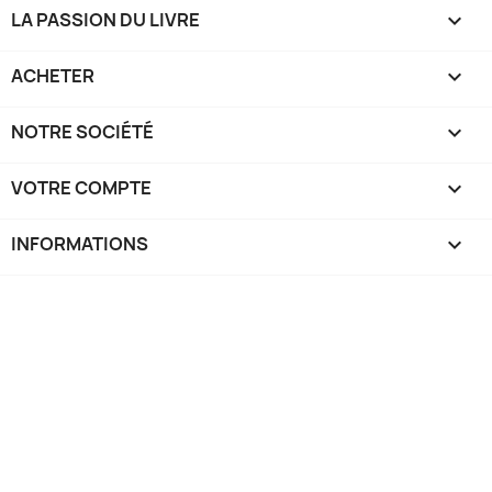
LA PASSION DU LIVRE

ACHETER

NOTRE SOCIÉTÉ

VOTRE COMPTE

INFORMATIONS
keyboard_arrow_down