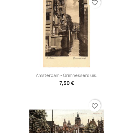
favorite_border
Amsterdam - Grimnessersluis.
7,50 €
favorite_border