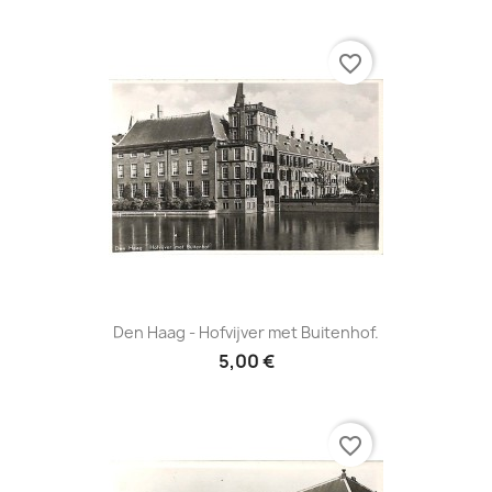
favorite_border
Den Haag - Hofvijver met Buitenhof.
5,00 €
favorite_border