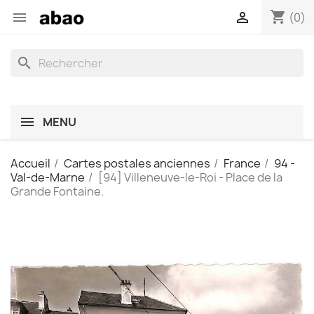
shopping_cart


(0)
search
MENU
Accueil
Cartes postales anciennes
France
94 -
Val-de-Marne
[94] Villeneuve-le-Roi - Place de la
Grande Fontaine.