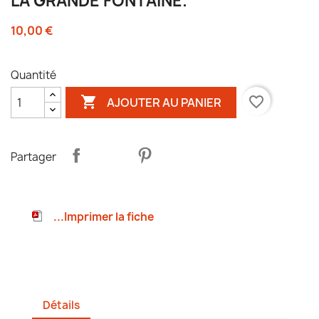
LA GRANDE FONTAINE.
10,00 €
Quantité

favorite_border
AJOUTER AU PANIER
Partager
...Imprimer la fiche
Détails