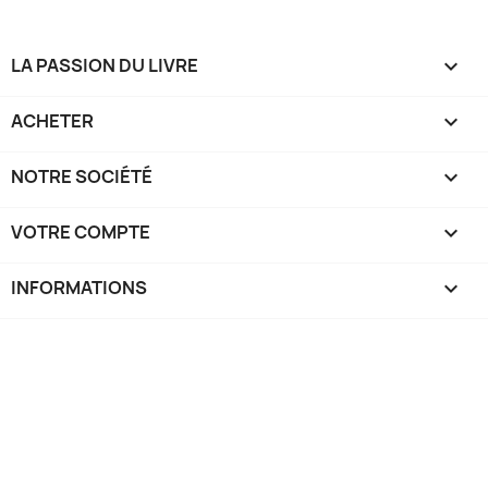
LA PASSION DU LIVRE

ACHETER

NOTRE SOCIÉTÉ

VOTRE COMPTE

INFORMATIONS
keyboard_arrow_down