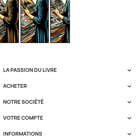
LA PASSION DU LIVRE

ACHETER

NOTRE SOCIÉTÉ

VOTRE COMPTE

INFORMATIONS
keyboard_arrow_down