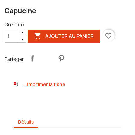
Capucine
Quantité

favorite_border
AJOUTER AU PANIER
Partager
...Imprimer la fiche
Détails