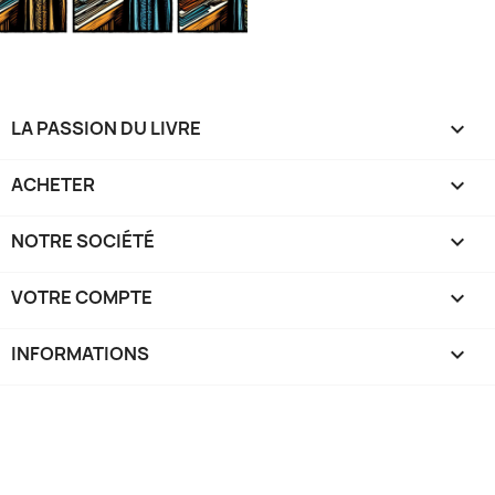
LA PASSION DU LIVRE

ACHETER

NOTRE SOCIÉTÉ

VOTRE COMPTE

INFORMATIONS
keyboard_arrow_down