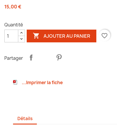
15,00 €
Quantité

favorite_border
AJOUTER AU PANIER
Partager
...Imprimer la fiche
Détails