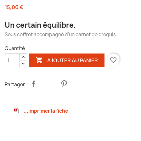
15,00 €
Un certain équilibre.
Sous coffret accompagné d'un carnet de croquis.
Quantité

favorite_border
AJOUTER AU PANIER
Partager
...Imprimer la fiche