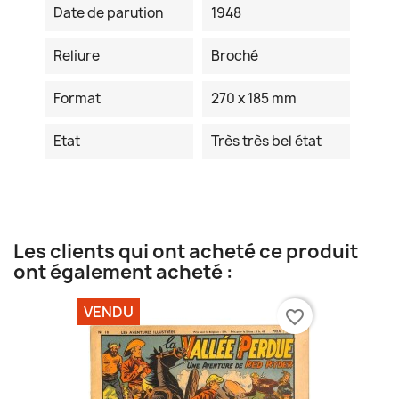
Date de parution
1948
Reliure
Broché
Format
270 x 185 mm
Etat
Très très bel état
Les clients qui ont acheté ce produit
ont également acheté :
VENDU
favorite_border