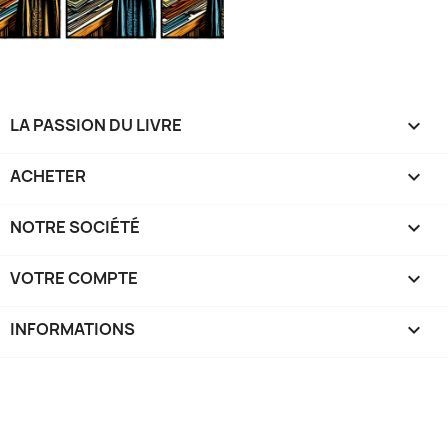
LA PASSION DU LIVRE

ACHETER

NOTRE SOCIÉTÉ

VOTRE COMPTE

INFORMATIONS
keyboard_arrow_down