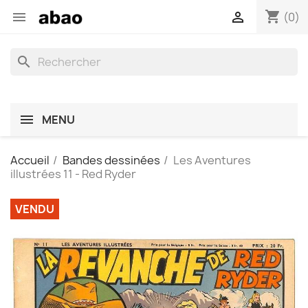
shopping_cart


(0)
search
MENU
Accueil
Bandes dessinées
Les Aventures
illustrées 11 - Red Ryder
VENDU