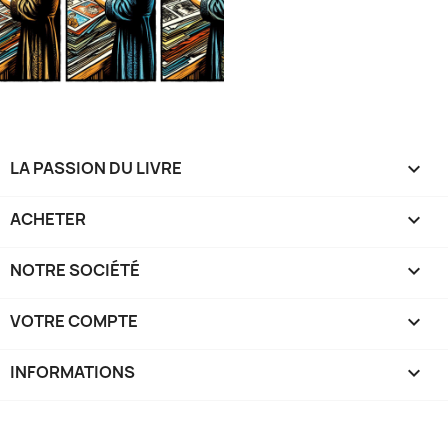
LA PASSION DU LIVRE

ACHETER

NOTRE SOCIÉTÉ

VOTRE COMPTE

INFORMATIONS
keyboard_arrow_down