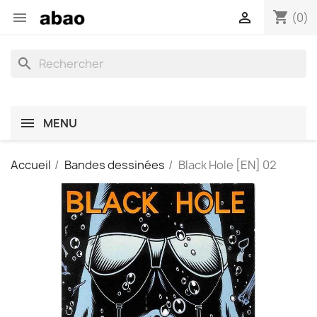
shopping_cart


(0)
search
MENU
Accueil
Bandes dessinées
Black Hole [EN] 02