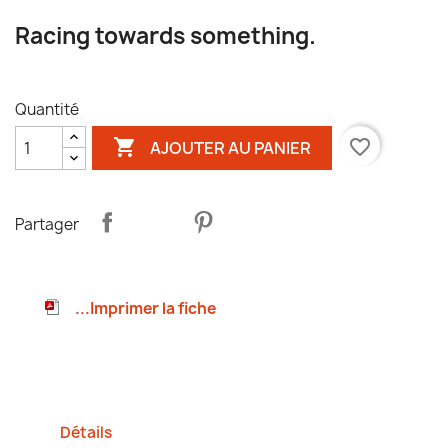
Racing towards something.
Quantité

favorite_border
AJOUTER AU PANIER
Partager
...Imprimer la fiche
Détails