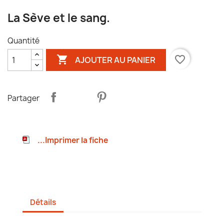
La Sève et le sang.
Quantité

favorite_border
AJOUTER AU PANIER
Partager
...Imprimer la fiche
Détails