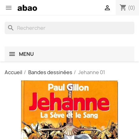
shopping_cart


(0)
search
MENU
Accueil
Bandes dessinées
Jehanne 01