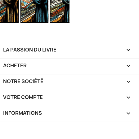
LA PASSION DU LIVRE

ACHETER

NOTRE SOCIÉTÉ

VOTRE COMPTE

INFORMATIONS
keyboard_arrow_down