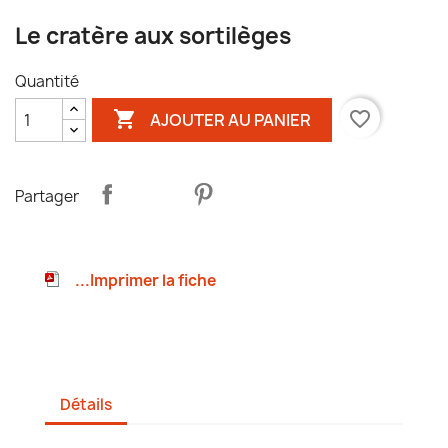
Le cratère aux sortilèges
Quantité

favorite_border
AJOUTER AU PANIER
Partager
...Imprimer la fiche
Détails