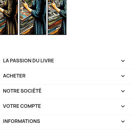
LA PASSION DU LIVRE

ACHETER

NOTRE SOCIÉTÉ

VOTRE COMPTE

INFORMATIONS
keyboard_arrow_down