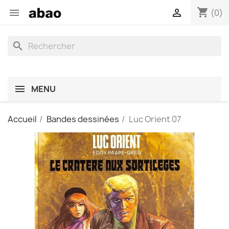
shopping_cart


(0)
search
MENU
Accueil
Bandes dessinées
Luc Orient 07