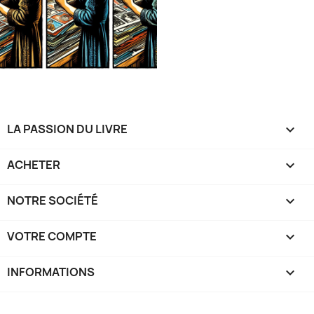
LA PASSION DU LIVRE

ACHETER

NOTRE SOCIÉTÉ

VOTRE COMPTE

INFORMATIONS
keyboard_arrow_down