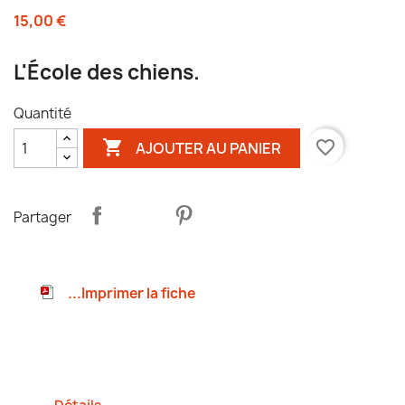
15,00 €
L'École des chiens.
Quantité

favorite_border
AJOUTER AU PANIER
Partager
...Imprimer la fiche