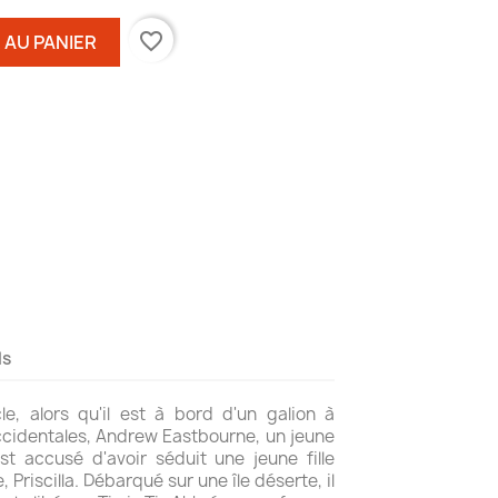
favorite_border
 AU PANIER
ls
e, alors qu'il est à bord d'un galion à
ccidentales, Andrew Eastbourne, un jeune
st accusé d'avoir séduit une jeune fille
 Priscilla. Débarqué sur une île déserte, il