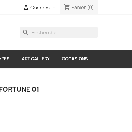
shopping_cart

Panier
(0)
Connexion
search
MPES
ART GALLERY
OCCASIONS
FORTUNE 01