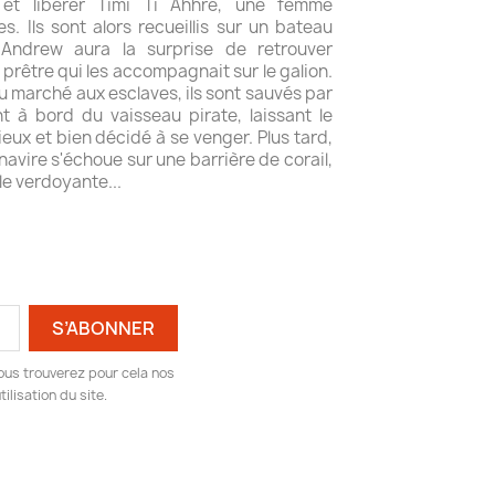
 et libérer Timi Ti Ahhré, une femme
s. Ils sont alors recueillis sur un bateau
Andrew aura la surprise de retrouver
le prêtre qui les accompagnait sur le galion.
u marché aux esclaves, ils sont sauvés par
nt à bord du vaisseau pirate, laissant le
rieux et bien décidé à se venger. Plus tard,
navire s'échoue sur une barrière de corail,
le verdoyante...
ous trouverez pour cela nos
ilisation du site.