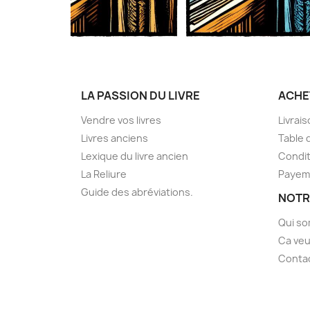
LA PASSION DU LIVRE
ACHE
Vendre vos livres
Livrai
Livres anciens
Table 
Lexique du livre ancien
Condit
La Reliure
Payem
Guide des abréviations.
NOTR
Qui s
Ca veu
Conta