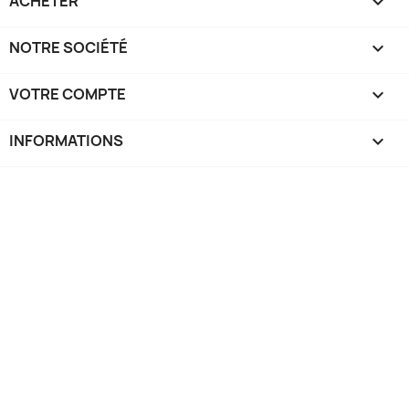
ACHETER

NOTRE SOCIÉTÉ

VOTRE COMPTE

INFORMATIONS
keyboard_arrow_down