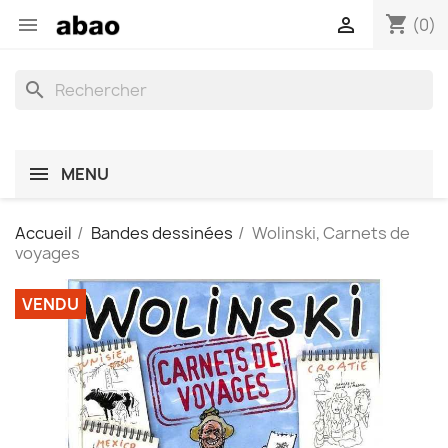
shopping_cart


(0)
search
MENU
Accueil
Bandes dessinées
Wolinski, Carnets de
voyages
VENDU