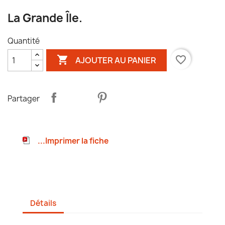
La Grande Île.
Quantité

favorite_border
AJOUTER AU PANIER
Partager
...Imprimer la fiche
Détails