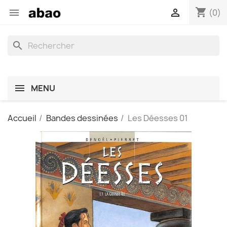
shopping_cart


(0)
search
MENU
Accueil
Bandes dessinées
Les Déesses 01