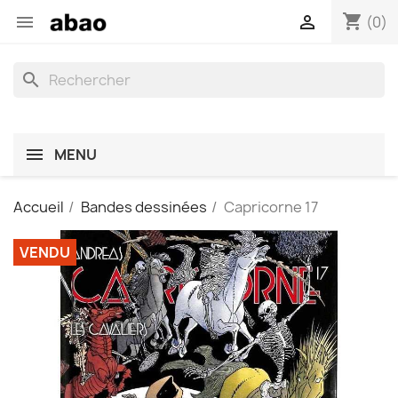
shopping_cart


(0)
search
MENU
Accueil
Bandes dessinées
Capricorne 17
VENDU