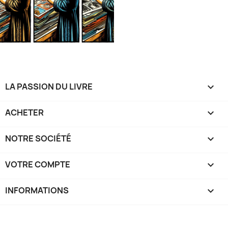
LA PASSION DU LIVRE

ACHETER

NOTRE SOCIÉTÉ

VOTRE COMPTE

INFORMATIONS
keyboard_arrow_down